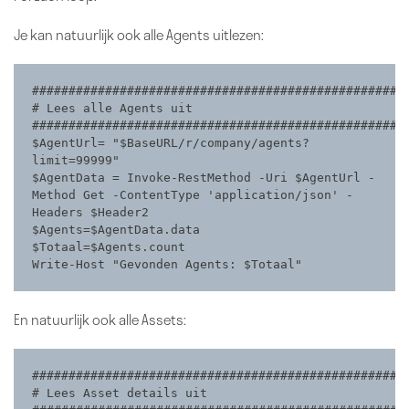
Je kan natuurlijk ook alle Agents uitlezen:
####################################################
# Lees alle Agents uit                            

####################################################
$AgentUrl= "$BaseURL/r/company/agents?
limit=99999"

$AgentData = Invoke-RestMethod -Uri $AgentUrl -
Method Get -ContentType 'application/json' -
Headers $Header2

$Agents=$AgentData.data 

$Totaal=$Agents.count

Write-Host "Gevonden Agents: $Totaal"
En natuurlijk ook alle Assets:
####################################################
# Lees Asset details uit                        
