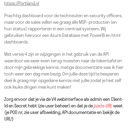
https://Portland.nl
Prachtig dashboard voor de techneuten en security officers,
maar voor de sales willen we graag alle MSP- producten (en
hun status) rapporteren in een centraal systeem. Wij
gebruiken hiervoor een Azure Database met PowerBi en html
dashboards.
Met versie 4 zijn er wijzigingen in het gebruik van de API
waardoor we weer even terug moesten naar de tekentafel en
door mijn gebrekkige kennis, matige documentatie was ik hier
toch weer een dag mee bezig. Om jullie deze tijd te besparen
deel ik graag mijn opgedane kennis met jullie zodat je hiet zelf
ook leuke dingen mee kunt maken!
Zorg ervoor dat je via de V4 webinterface als admin een Client-
Id en Secret hebt (zie user beheer) en dat je de
juiste URL
weet
(je POD nr, zie user afbeelding, API documentatie en bekijk de
URL!)