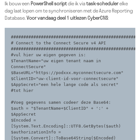
Ik bouw een
PowerShell script
die ik via
task-scheduler
elke
dag laat lopen om te synchroniseren met de Azure Reporting
Database.
Voor vandaag deel 1 uitlezen CyberCNS
:
###################################################
# Connect to the Connect Secure v4 API          
###################################################
#vul hier uw eigen gegeven is:
$TenantName="uw eigen tenant naam in 
ConnectSecure"
$BaseURL="https://podxxx.myconnectsecure.com"
$ClientID="uw-client-id-voor-connectsecure"
$AppSecret="een hele lange code als secret"
#tot hier
#Voeg gegevens samen codeer deze Base64:
$auth = "$TenantName+$ClientID" + ':' + 
$AppSecret
$Encoded = 
[System.Text.Encoding]::UTF8.GetBytes($auth)
$authorizationInfo = 
[System.Convert]::ToBase64String($Encoded)