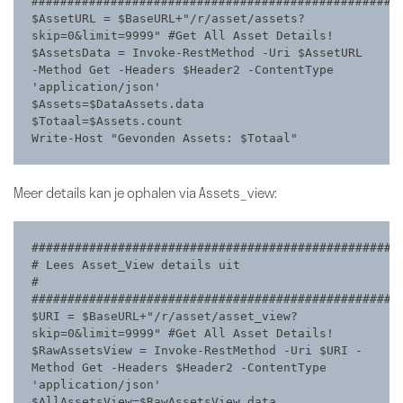
####################################################
$AssetURL = $BaseURL+"/r/asset/assets?
skip=0&limit=9999" #Get All Asset Details!

$AssetsData = Invoke-RestMethod -Uri $AssetURL 
-Method Get -Headers $Header2 -ContentType 
'application/json'

$Assets=$DataAssets.data

$Totaal=$Assets.count

Write-Host "Gevonden Assets: $Totaal"
Meer details kan je ophalen via Assets_view:
####################################################
# Lees Asset_View details uit                              
#

####################################################
$URI = $BaseURL+"/r/asset/asset_view?
skip=0&limit=9999" #Get All Asset Details!

$RawAssetsView = Invoke-RestMethod -Uri $URI -
Method Get -Headers $Header2 -ContentType 
'application/json'

$AllAssetsView=$RawAssetsView.data
