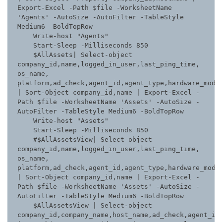
Export-Excel -Path $file -WorksheetName 
'Agents' -AutoSize -AutoFilter -TableStyle 
Medium6 -BoldTopRow

    Write-host "Agents"

    Start-Sleep -Milliseconds 850

    $AllAssets| Select-object 
company_id,name,logged_in_user,last_ping_time, 
os_name, 
platform,ad_check,agent_id,agent_type,hardware_model
| Sort-Object company_id,name | Export-Excel -
Path $file -WorksheetName 'Assets' -AutoSize -
AutoFilter -TableStyle Medium6 -BoldTopRow

    Write-host "Assets"

    Start-Sleep -Milliseconds 850

    #$AllAssetsView| Select-object 
company_id,name,logged_in_user,last_ping_time, 
os_name, 
platform,ad_check,agent_id,agent_type,hardware_model
| Sort-Object company_id,name | Export-Excel -
Path $file -WorksheetName 'Assets' -AutoSize -
AutoFilter -TableStyle Medium6 -BoldTopRow

    $AllAssetsView | Select-object 
company_id,company_name,host_name,ad_check,agent_id