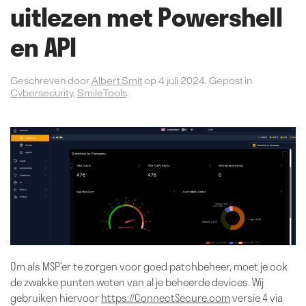
uitlezen met Powershell
en API
Geschreven door
Albert Smit
op
4 juli 2024
. Gepost in
Cybersecurity
,
SmileTools
.
Om als MSP’er te zorgen voor goed patchbeheer, moet je ook
de zwakke punten weten van al je beheerde devices. Wij
gebruiken hiervoor
https://ConnectSecure.com
versie 4 via