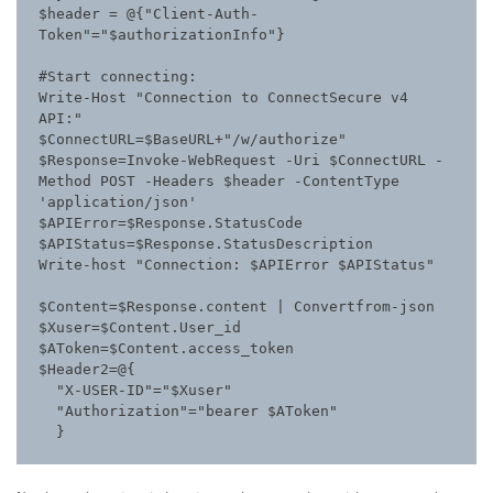
$header = @{"Client-Auth-
Token"="$authorizationInfo"}
#Start connecting:
Write-Host "Connection to ConnectSecure v4 
API:"
$ConnectURL=$BaseURL+"/w/authorize"
$Response=Invoke-WebRequest -Uri $ConnectURL -
Method POST -Headers $header -ContentType 
'application/json' 
$APIError=$Response.StatusCode
$APIStatus=$Response.StatusDescription
Write-host "Connection: $APIError $APIStatus"
$Content=$Response.content | Convertfrom-json
$Xuser=$Content.User_id
$AToken=$Content.access_token
$Header2=@{
  "X-USER-ID"="$Xuser"
  "Authorization"="bearer $AToken"
  }