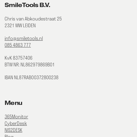
SmileTools B.V.
Chris van Abkoudestraat 25
2321 WW LEIDEN
info@smiletools.nl
085 4863 777
KvK 83757406
BTW NR: NL862979869B01
IBAN NL87RABO0372800238
Menu
365Monitor
CyberDesk
NIS2DESK
Blog