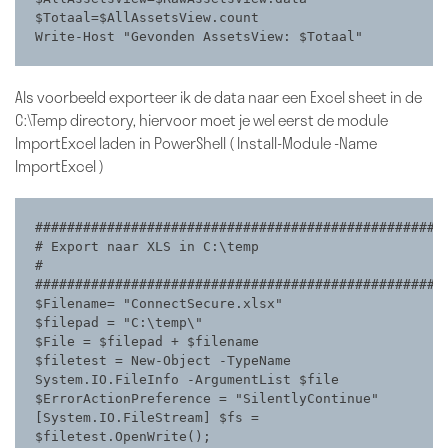
$Totaal=$AllAssetsView.count

Write-Host "Gevonden AssetsView: $Totaal"
Als voorbeeld exporteer ik de data naar een Excel sheet in de
C:\Temp directory, hiervoor moet je wel eerst de module
ImportExcel laden in PowerShell ( Install-Module -Name
ImportExcel )
####################################################
# Export naar XLS in C:\temp                               
#

####################################################
$Filename= "ConnectSecure.xlsx"

$filepad = "C:\temp\" 

$File = $filepad + $filename

$filetest = New-Object -TypeName 
System.IO.FileInfo -ArgumentList $file

$ErrorActionPreference = "SilentlyContinue"

[System.IO.FileStream] $fs = 
$filetest.OpenWrite(); 
