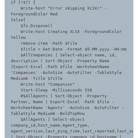
if (!$?) {

    Write-host "Error skipping XLSX!" -
ForegroundColor Red

}else{

    $fs.Dispose()

    Write-host Creating XLSX -ForegroundColor 
Yellow

    remove-item -Path $File

    $Title = Get-Date -Format dd-MM-yyyy--HH:mm

    $AllCompanies | Select-object name, id, 
description | Sort-Object -Property Name 
|Export-Excel -Path $file -WorksheetName 
'Companies' -AutoSize -AutoFilter -TableStyle 
Medium6 -Title $Title

    Write-host "Companies"

    Start-Sleep -Milliseconds 550

    #$AllAgents | Sort-Object -Property 
Partner, Name | Export-Excel -Path $file -
WorksheetName 'Agents' -AutoSize -AutoFilter -
TableStyle Medium6 -BoldTopRow

    $AllAgents | Select-object 
company_id,host_name,Agent_type, 
agent_version,last_ping_time,last_reported,last_scan
| Sort-Object -Property company_id,hostname | 