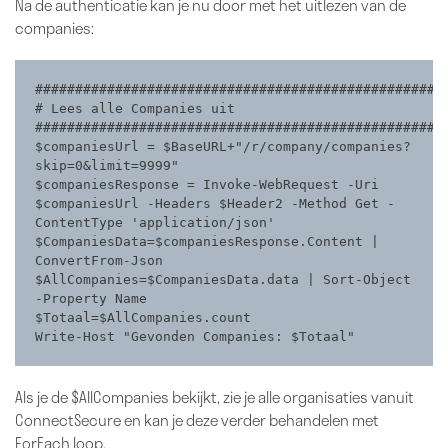
Na de authenticatie kan je nu door met het uitlezen van de
companies:
####################################################
# Lees alle Companies uit                                                             

####################################################
$companiesUrl = $BaseURL+"/r/company/companies?
skip=0&limit=9999"

$companiesResponse = Invoke-WebRequest -Uri 
$companiesUrl -Headers $Header2 -Method Get -
ContentType 'application/json'

$CompaniesData=$companiesResponse.Content | 
ConvertFrom-Json

$AllCompanies=$CompaniesData.data | Sort-Object 
-Property Name

$Totaal=$AllCompanies.count

Write-Host "Gevonden Companies: $Totaal"
Als je de $AllCompanies bekijkt, zie je alle organisaties vanuit
ConnectSecure en kan je deze verder behandelen met
ForEach loop.