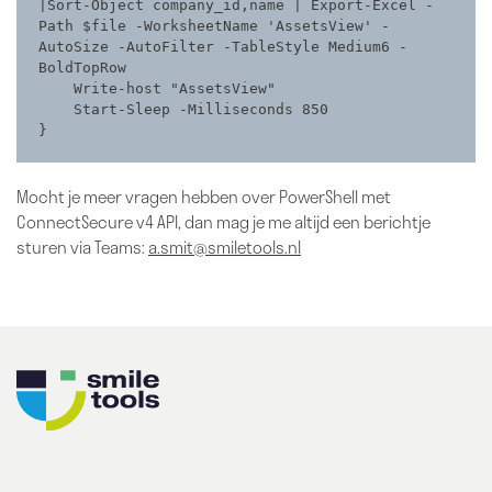
|Sort-Object company_id,name | Export-Excel -
Path $file -WorksheetName 'AssetsView' -
AutoSize -AutoFilter -TableStyle Medium6 -
BoldTopRow

    Write-host "AssetsView"

    Start-Sleep -Milliseconds 850

}
Mocht je meer vragen hebben over PowerShell met
ConnectSecure v4 API, dan mag je me altijd een berichtje
sturen via Teams:
a.smit@smiletools.nl