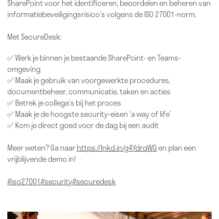
SharePoint voor het identificeren, beoordelen en beheren van
informatiebeveiligingsrisico’s volgens de ISO 27001-norm.
Met SecureDesk:
✅ Werk je binnen je bestaande SharePoint- en Teams-
omgeving
✅ Maak je gebruik van voorgewerkte procedures,
documentbeheer, communicatie, taken en acties
✅ Betrek je collega’s bij het proces
✅ Maak je de hoogste security-eisen ‘a way of life’
✅ Kom je direct goed voor de dag bij een audit
Meer weten? Ga naar
https://lnkd.in/g4YdrqWG
en plan een
vrijblijvende demo in!
#iso27001
#security
#securedesk