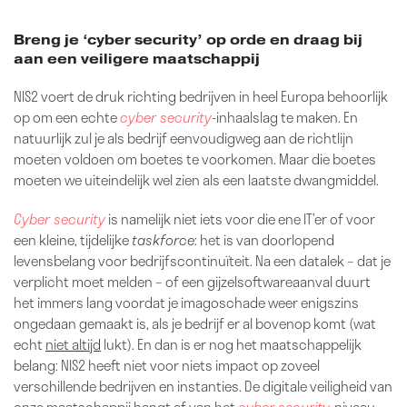
Breng je ‘cyber security’ op orde en draag bij
aan een veiligere maatschappij
NIS2 voert de druk richting bedrijven in heel Europa behoorlijk
op om een echte
cyber security
-inhaalslag te maken. En
natuurlijk zul je als bedrijf eenvoudigweg aan de richtlijn
moeten voldoen om boetes te voorkomen. Maar die boetes
moeten we uiteindelijk wel zien als een laatste dwangmiddel.
Cyber security
is namelijk niet iets voor die ene IT’er of voor
een kleine, tijdelijke
taskforce
: het is van doorlopend
levensbelang voor bedrijfscontinuïteit. Na een datalek – dat je
verplicht moet melden – of een gijzelsoftwareaanval duurt
het immers lang voordat je imagoschade weer enigszins
ongedaan gemaakt is, als je bedrijf er al bovenop komt (wat
echt
niet altijd
lukt). En dan is er nog het maatschappelijk
belang: NIS2 heeft niet voor niets impact op zoveel
verschillende bedrijven en instanties. De digitale veiligheid van
onze maatschappij hangt af van het
cyber security
-niveau