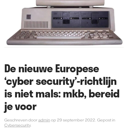
De nieuwe Europese
‘cyber security’-richtlijn
is niet mals: mkb, bereid
je voor
Geschreven door
admin
op
29 september 2022
. Gepost in
Cybersecurity
.