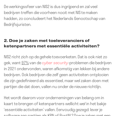
De werkingssfeer van NIS2 is dus ingrijpend en zal veel
bedrijven treffen die voorheen nooit met NIS te maken
hadden, zo concludeert het Nederlands Genootschap van
Bedrijfsjuristen.
2. Doe je zaken met toeleveranciers of
ketenpartners met essentiële activiteiten?
NIS2 richt zich op de gehele toevoerketen. Dat is ook niet zo
gek, want
97%
van de
cyber security
-problemen die bedrijven
in 2021 ondervonden, waren afkomstig van lekken bij andere
bedrijven. Ook bedrijven die zelf geen activiteiten ontplooien
die zijn gedefinieerd als essentieel, maar wel zaken doen met
partijen die dat doen, vallen nu onder de nieuwe richtlijn.
Het wordt daarom voor ondernemingen van belang om in
kaart te brengen of ketenpartners wellicht
wel
in het bakje
‘essentiële activiteiten’ vallen. Eenvoudig gezegd: lever je
software aan partijen als KPN of PostNL? Doe je zaken met een