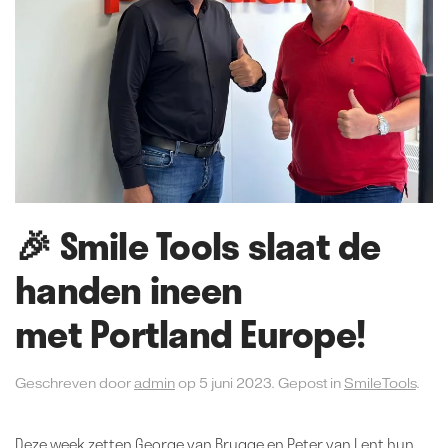
🎉 Smile Tools slaat de
handen ineen
met Portland Europe!
Geschreven door
admin
op
5 juni 2023
. Gepost in
SmileTools
.
Deze week zetten
George van Brugge
en Peter van Lent hun