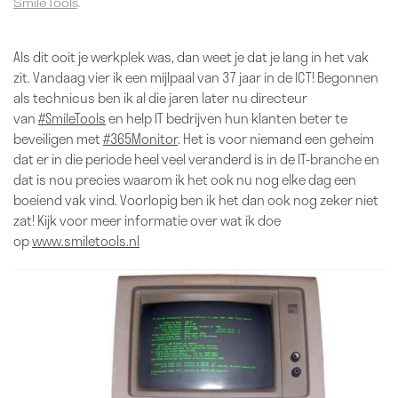
SmileTools
.
Als dit ooit je werkplek was, dan weet je dat je lang in het vak
zit. Vandaag vier ik een mijlpaal van 37 jaar in de ICT! Begonnen
als technicus ben ik al die jaren later nu directeur
van
#SmileTools
en help IT bedrijven hun klanten beter te
beveiligen met
#365Monitor
. Het is voor niemand een geheim
dat er in die periode heel veel veranderd is in de IT-branche en
dat is nou precies waarom ik het ook nu nog elke dag een
boeiend vak vind. Voorlopig ben ik het dan ook nog zeker niet
zat! Kijk voor meer informatie over wat ik doe
op
www.smiletools.nl