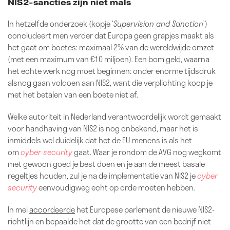
NIS2-sancties zijn niet mals
In hetzelfde onderzoek (kopje ‘
Supervision and Sanction
’)
concludeert men verder dat Europa geen grapjes maakt als
het gaat om boetes: maximaal 2% van de wereldwijde omzet
(met een maximum van €10 miljoen). Een bom geld, waarna
het echte werk nog moet beginnen: onder enorme tijdsdruk
alsnog gaan voldoen aan NIS2, want die verplichting koop je
met het betalen van een boete niet af.
Welke autoriteit in Nederland verantwoordelijk wordt gemaakt
voor handhaving van NIS2 is nog onbekend, maar het is
inmiddels wel duidelijk dat het de EU menens is als het
om
cyber security
gaat. Waar je rondom de AVG nog wegkomt
met gewoon goed je best doen en je aan de meest basale
regeltjes houden, zul je na de implementatie van NIS2 je
cyber
security
eenvoudigweg echt op orde moeten hebben.
In mei
accordeerde
het Europese parlement de nieuwe NIS2-
richtlijn en bepaalde het dat de grootte van een bedrijf niet