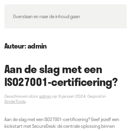
Overslaan en naar de inhoud gaan
Auteur:
admin
Aan de slag met een
ISO27001-certificering?
Geschreven door
admin
op
9 januari 2024
. Gepost in
SmileTools
.
Aan de slag met een ISO27001-certificering? Geef jezelf een
kickstart met SecureDesk: dé centrale oplossing binnen