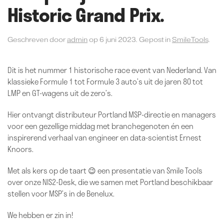
Historic Grand Prix.
Geschreven door
admin
op
6 juni 2023
. Gepost in
SmileTools
.
Dit is het nummer 1 historische race event van Nederland. Van
klassieke Formule 1 tot Formule 3 auto’s uit de jaren 80 tot
LMP en GT-wagens uit de zero’s.
Hier ontvangt distributeur Portland MSP-directie en managers
voor een gezellige middag met branchegenoten én een
inspirerend verhaal van engineer en data-scientist Ernest
Knoors.
Met als kers op de taart 😉 een presentatie van Smile Tools
over onze NIS2-Desk, die we samen met Portland beschikbaar
stellen voor MSP’s in de Benelux.
We hebben er zin in!