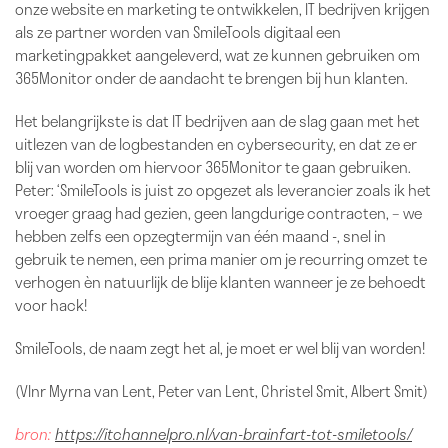
onze website en marketing te ontwikkelen, IT bedrijven krijgen
als ze partner worden van SmileTools digitaal een
marketingpakket aangeleverd, wat ze kunnen gebruiken om
365Monitor onder de aandacht te brengen bij hun klanten.
Het belangrijkste is dat IT bedrijven aan de slag gaan met het
uitlezen van de logbestanden en cybersecurity, en dat ze er
blij van worden om hiervoor 365Monitor te gaan gebruiken.
Peter: ‘SmileTools is juist zo opgezet als leverancier zoals ik het
vroeger graag had gezien, geen langdurige contracten, – we
hebben zelfs een opzegtermijn van één maand -, snel in
gebruik te nemen, een prima manier om je recurring omzet te
verhogen èn natuurlijk de blije klanten wanneer je ze behoedt
voor hack!
SmileTools, de naam zegt het al, je moet er wel blij van worden!
(Vlnr Myrna van Lent, Peter van Lent, Christel Smit, Albert Smit)
bron:
https://itchannelpro.nl/van-brainfart-tot-smiletools/