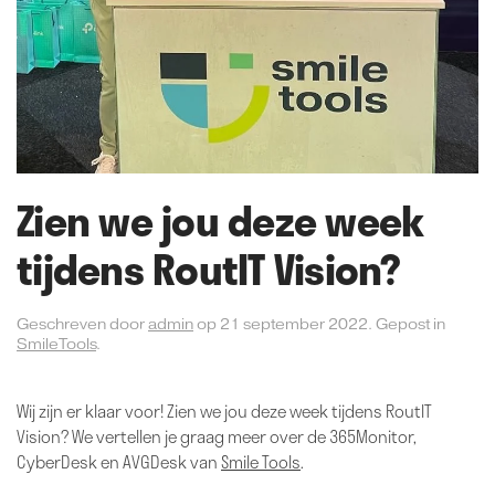
Zien we jou deze week
tijdens RoutIT Vision?
Geschreven door
admin
op
21 september 2022
. Gepost in
SmileTools
.
Wij zijn er klaar voor! Zien we jou deze week tijdens RoutIT
Vision? We vertellen je graag meer over de 365Monitor,
CyberDesk en AVGDesk van
Smile Tools
.