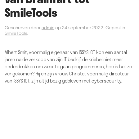
SmileTools
Geschreven door
admin
op
24 september 2022
. Gepost in
SmileTools
.
Albert Smit, voormalig eigenaar van ISSYS ICT kon een aantal
jaren na de verkoop van zijn IT bedrijf de kriebel niet meer
onderdrukken om weer te gaan programmeren, hoe is het zo
ver gekomen? Hij en zijn vrouw Christel, voormalig directeur
van ISSYS ICT, zijn altijd bezig gebleven met cybersecurity.