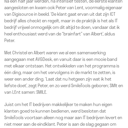
Na een half jaar werden, na intensief testen, de eerste klanten
aangesloten en kwam ook Peter van Lent, voormalig eigenaar
van Digisource in beeld. ‘De klant gaat ervan uit dat zijn ICT
bedrijf alles checkt en regelt, maar in de praktijk is het als IT
bedrijf vrijwel onmogelijk om dit altijd te doen, vandaar dat ik
heel enthousiast werd van de “brainfart” van Albert’, aldus
Peter.
Met Christel en Albert waren we al een samenwerking
aangegaan met AVGDesk, en vanuit daar is een mooie band
met elkaar ontstaan. Het ontwikkelen van het programma is
één ding, maar om het vervolgens in de markt te zetten, is
weer een ander ding. ‘Laat dat nu hetgeen zijn wat ik het
liefste doet’, zegt Peter, en zo werd SmileTools geboren; SMIt en
van LEnt samen: SMILE.
Juist om het IT bedrijven makkelijker te maken hun eigen
klanten goed te kunnen bedienen, werd besloten dat
SmileTools voortaan alleen nog maar aan IT bedrijven levert en
niet meer aan de eindklant. Peter is aan de slag gegaan om