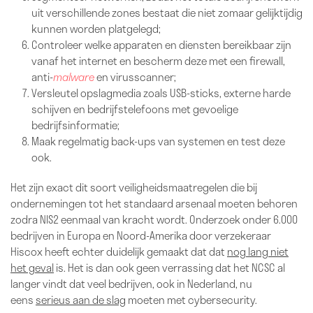
uit verschillende zones bestaat die niet zomaar gelijktijdig
kunnen worden platgelegd;
Controleer welke apparaten en diensten bereikbaar zijn
vanaf het internet en bescherm deze met een firewall,
anti-
malware
en virusscanner;
Versleutel opslagmedia zoals USB-sticks, externe harde
schijven en bedrijfstelefoons met gevoelige
bedrijfsinformatie;
Maak regelmatig back-ups van systemen en test deze
ook.
Het zijn exact dit soort veiligheidsmaatregelen die bij
ondernemingen tot het standaard arsenaal moeten behoren
zodra NIS2 eenmaal van kracht wordt. Onderzoek onder 6.000
bedrijven in Europa en Noord-Amerika door verzekeraar
Hiscox heeft echter duidelijk gemaakt dat dat
nog lang niet
het geval
is. Het is dan ook geen verrassing dat het NCSC al
langer vindt dat veel bedrijven, ook in Nederland, nu
eens
serieus aan de slag
moeten met cybersecurity.