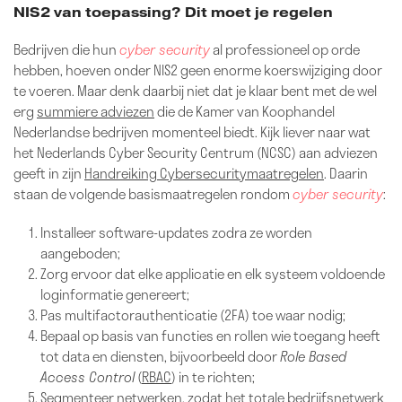
NIS2 van toepassing? Dit moet je regelen
Bedrijven die hun
cyber security
al professioneel op orde
hebben, hoeven onder NIS2 geen enorme koerswijziging door
te voeren. Maar denk daarbij niet dat je klaar bent met de wel
erg
summiere adviezen
die de Kamer van Koophandel
Nederlandse bedrijven momenteel biedt. Kijk liever naar wat
het Nederlands Cyber Security Centrum (NCSC) aan adviezen
geeft in zijn
Handreiking Cybersecuritymaatregelen
. Daarin
staan de volgende basismaatregelen rondom
cyber security
:
Installeer software-updates zodra ze worden
aangeboden;
Zorg ervoor dat elke applicatie en elk systeem voldoende
loginformatie genereert;
Pas multifactorauthenticatie (2FA) toe waar nodig;
Bepaal op basis van functies en rollen wie toegang heeft
tot data en diensten, bijvoorbeeld door
Role Based
Access Control
(
RBAC
) in te richten;
Segmenteer netwerken, zodat het totale bedrijfsnetwerk