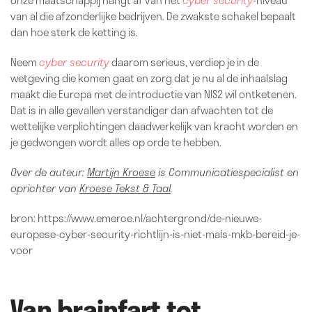
van al die afzonderlijke bedrijven. De zwakste schakel bepaalt
dan hoe sterk de ketting is.
Neem
cyber security
daarom serieus, verdiep je in de
wetgeving die komen gaat en zorg dat je nu al de inhaalslag
maakt die Europa met de introductie van NIS2 wil ontketenen.
Dat is in alle gevallen verstandiger dan afwachten tot de
wettelijke verplichtingen daadwerkelijk van kracht worden en
je gedwongen wordt alles op orde te hebben.
Over de auteur:
Martijn Kroese
is Communicatiespecialist en
oprichter van
Kroese Tekst & Taal
.
bron: https://www.emerce.nl/achtergrond/de-nieuwe-
europese-cyber-security-richtlijn-is-niet-mals-mkb-bereid-je-
voor
Van brainfart tot