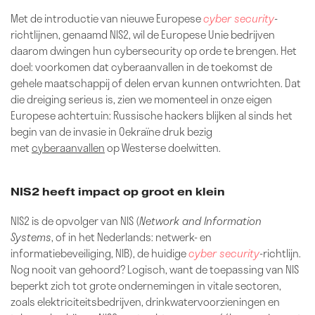
Met de introductie van nieuwe Europese
cyber security
-
richtlijnen, genaamd NIS2, wil de Europese Unie bedrijven
daarom dwingen hun cybersecurity op orde te brengen. Het
doel: voorkomen dat cyberaanvallen in de toekomst de
gehele maatschappij of delen ervan kunnen ontwrichten. Dat
die dreiging serieus is, zien we momenteel in onze eigen
Europese achtertuin: Russische hackers blijken al sinds het
begin van de invasie in Oekraïne druk bezig
met
cyberaanvallen
op Westerse doelwitten.
NIS2 heeft impact op groot en klein
NIS2 is de opvolger van NIS (
Network and Information
Systems
, of in het Nederlands: netwerk- en
informatiebeveiliging, NIB), de huidige
cyber security
-richtlijn.
Nog nooit van gehoord? Logisch, want de toepassing van NIS
beperkt zich tot grote ondernemingen in vitale sectoren,
zoals elektriciteitsbedrijven, drinkwatervoorzieningen en