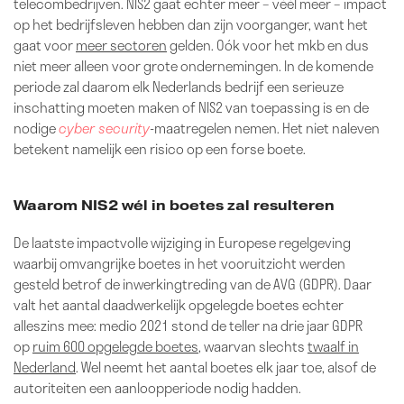
telecombedrijven. NIS2 gaat echter meer – véél meer – impact
op het bedrijfsleven hebben dan zijn voorganger, want het
gaat voor
meer sectoren
gelden. Oók voor het mkb en dus
niet meer alleen voor grote ondernemingen. In de komende
periode zal daarom elk Nederlands bedrijf een serieuze
inschatting moeten maken of NIS2 van toepassing is en de
nodige
cyber security
-maatregelen nemen. Het niet naleven
betekent namelijk een risico op een forse boete.
Waarom NIS2 wél in boetes zal resulteren
De laatste impactvolle wijziging in Europese regelgeving
waarbij omvangrijke boetes in het vooruitzicht werden
gesteld betrof de inwerkingtreding van de AVG (GDPR). Daar
valt het aantal daadwerkelijk opgelegde boetes echter
alleszins mee: medio 2021 stond de teller na drie jaar GDPR
op
ruim 600 opgelegde boetes
, waarvan slechts
twaalf in
Nederland
. Wel neemt het aantal boetes elk jaar toe, alsof de
autoriteiten een aanloopperiode nodig hadden.